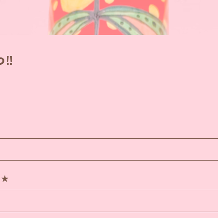
!!
♪★