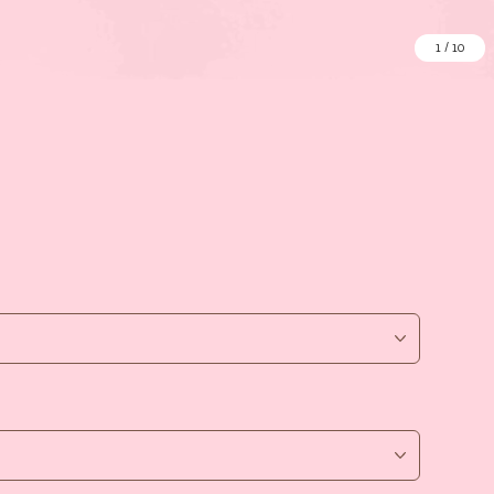
1
/
10