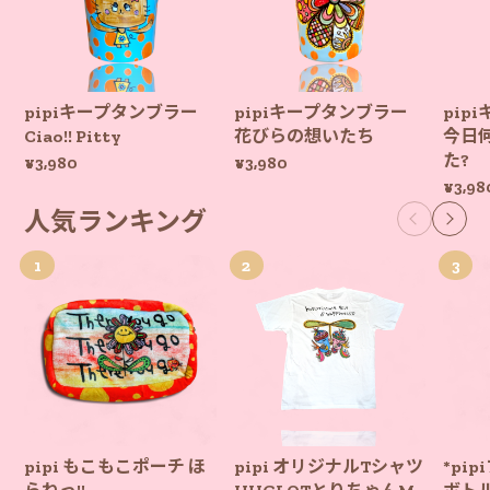
pipiキープタンブラー
pipiキープタンブラー
pip
Ciao!! Pitty
花びらの想いたち
今日
た?
¥3,980
¥3,980
¥3,98
人気ランキング
pipi もこもこポーチ ほ
pipi オリジナルTシャツ
*pi