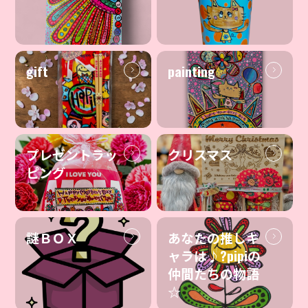
gift
painting
プレゼントラッ
クリスマス
ピング
謎ＢＯＸ
あなたの推しキ
ャラは♪?pipiの
仲間たちの物語
☆