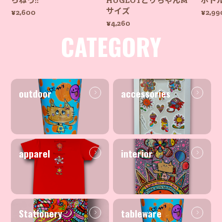
らねっ!!
HUGLOTとりちゃんM
ボト
サイズ
¥2,600
¥2,99
¥4,260
CATEGORY
outdoor
accessories
apparel
interior
Stationery
tableware