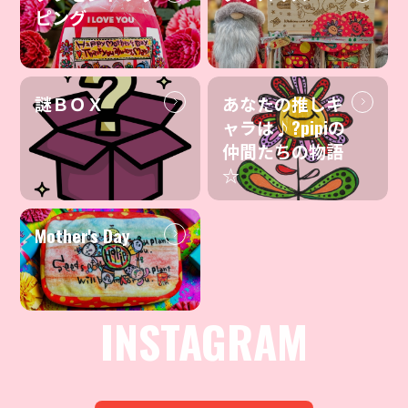
ピング
謎ＢＯＸ
あなたの推しキ
ャラは♪?pipiの
仲間たちの物語
☆
Mother's Day
INSTAGRAM