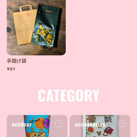
手提げ袋
¥50
CATEGORY
outdoor
accessories