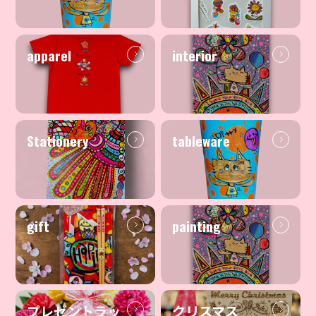
apparel
interior
Stationery
tableware
gift
painting
プレゼントラッ
クリスマス