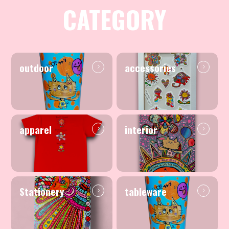
CATEGORY
outdoor
accessories
apparel
interior
Stationery
tableware