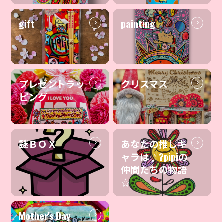
gift
painting
プレゼントラッ
クリスマス
ピング
謎ＢＯＸ
あなたの推しキ
ャラは♪?pipiの
仲間たちの物語
☆
Mother's Day