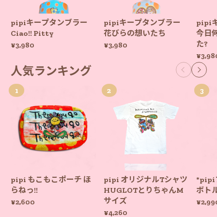
pipiキープタンブラー
pipiキープタンブラー
pip
Ciao!! Pitty
花びらの想いたち
今日
た?
¥3,980
¥3,980
¥3,98
人気ランキング
pipi もこもこポーチ ほ
pipi オリジナルTシャツ
*pi
らねっ!!
HUGLOTとりちゃんM
ボト
サイズ
¥2,600
¥2,99
¥4,260