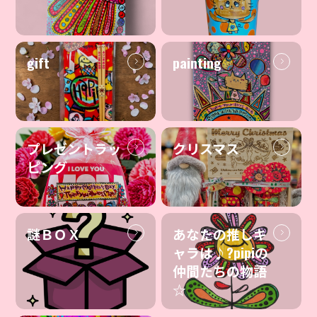
gift
painting
プレゼントラッ
クリスマス
ピング
謎ＢＯＸ
あなたの推しキ
ャラは♪?pipiの
仲間たちの物語
☆