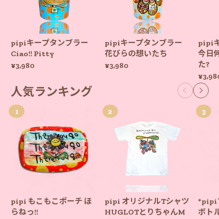
pipiキープタンブラー
pipiキープタンブラー
pip
Ciao!! Pitty
花びらの想いたち
今日
た?
¥3,980
¥3,980
¥3,98
人気ランキング
pipi もこもこポーチ ほ
pipi オリジナルTシャツ
*pi
らねっ!!
HUGLOTとりちゃんM
ボト