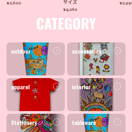
サイズ
¥2,600
¥2,99
¥4,260
CATEGORY
outdoor
accessories
apparel
interior
Stationery
tableware