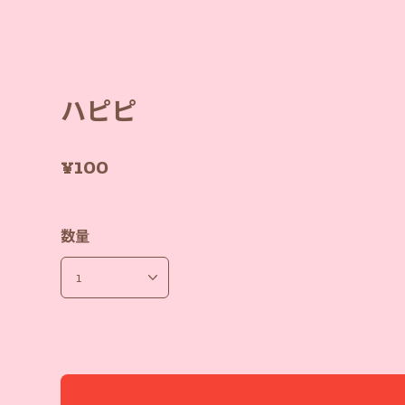
ハピピ
¥100
数量