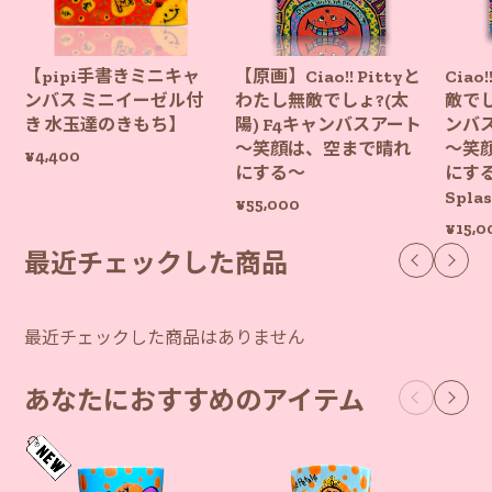
【pipi手書きミニキャ
【原画】Ciao!! Pittyと
Ciao
ンバス ミニイーゼル付
わたし無敵でしょ?(太
敵でし
き 水玉達のきもち】
陽) F4キャンバスアート
ンバ
〜笑顔は、空まで晴れ
〜笑
¥4,400
にする〜
にする
Spl
¥55,000
¥15,0
最近チェックした商品
最近チェックした商品はありません
あなたにおすすめのアイテム