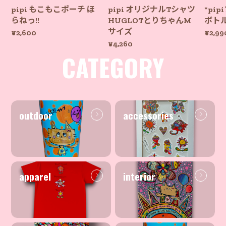
pipi もこもこポーチ ほ
pipi オリジナルTシャツ
*pi
らねっ!!
HUGLOTとりちゃんM
ボト
サイズ
¥2,600
¥2,99
¥4,260
CATEGORY
outdoor
accessories
apparel
interior