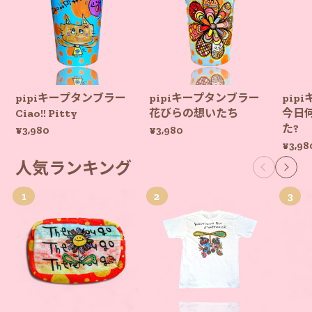
pipiキープタンブラー
pipiキープタンブラー
pip
Ciao!! Pitty
花びらの想いたち
今日
た?
¥3,980
¥3,980
¥3,98
人気ランキング