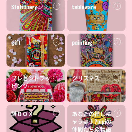
Stationery
tableware
gift
painting
プレゼントラッ
クリスマス
ピング
謎ＢＯＸ
あなたの推しキ
ャラは♪?pipiの
仲間たちの物語