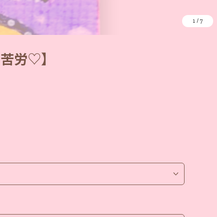
1
/
7
不苦労♡】