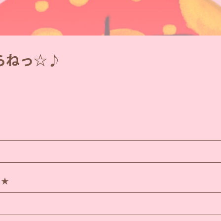
ほらねっ☆♪
♪★