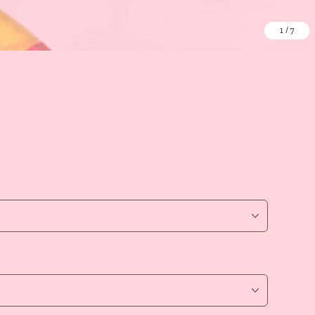
1
/
7