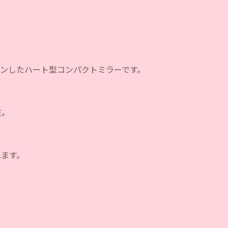
インしたハート型コンパクトミラーです。
在。
れます。