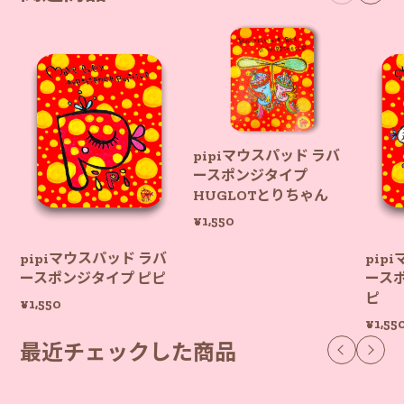
なHappyを届けられる作品づくりを頑張ってま
いります🥰✨
pipiマウスパッド ラバ
ースポンジタイプ
HUGLOTとりちゃん
¥1,550
pipiマウスパッド ラバ
pip
ースポンジタイプ ピピ
ース
ピ
¥1,550
¥1,55
最近チェックした商品