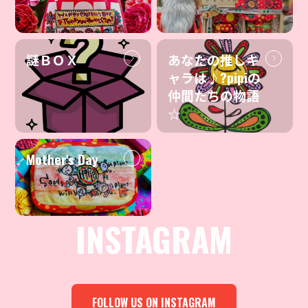
謎ＢＯＸ
あなたの推しキ
ャラは♪?pipiの
仲間たちの物語
☆
Mother's Day
INSTAGRAM
FOLLOW US ON INSTAGRAM