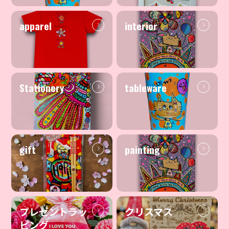
apparel
interior
Stationery
tableware
gift
painting
プレゼントラッ
クリスマス
ピング