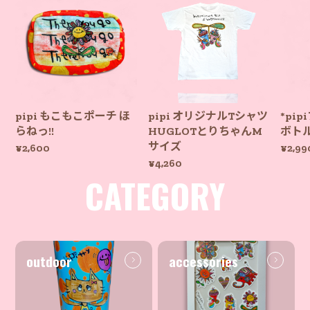
pipi もこもこポーチ ほ
pipi オリジナルTシャツ
*pi
らねっ!!
HUGLOTとりちゃんM
ボト
サイズ
¥2,600
¥2,99
¥4,260
CATEGORY
outdoor
accessories