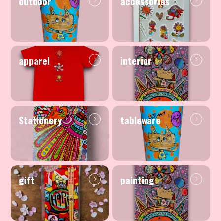
outdoor
accessories
apparel
interior
Stationery
tableware
gift
painting