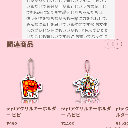
ど良かったとのことで嬉しいです😊 「付けて
いるだけで気分が上がる」というお言葉、と
ても励みになります🌈✨ とりちゃんたちは、
違う個性を持ちながらも一緒に力を合わせて、
みんなに幸せを届けている仲間です🥰 お友達
へのプレゼントにもいいかも…と思っていただ
けたことも嬉しいです🎁💕 お揃いでバッグに
関連商品
つけるのも可愛いですね😊 この度はpipiを選ん
でいただき、本当にありがとうございました✨
pipiアクリルキーホルダー HUGLOTとりちゃん
2026/02/18
実物を見たら他もと思ってしまって… 検討中です
pipiアクリルキーホルダ
pipiアクリルキーホルダ
pip
素敵なレビューをありがとうございます。 実
ー ピピ
ー ハピピ
ルダー
物をご覧いただいて「他も…」と思っていただ
¥990
¥1,100
¥1,62
けたなんて、本当に嬉しいです。 とりちゃん