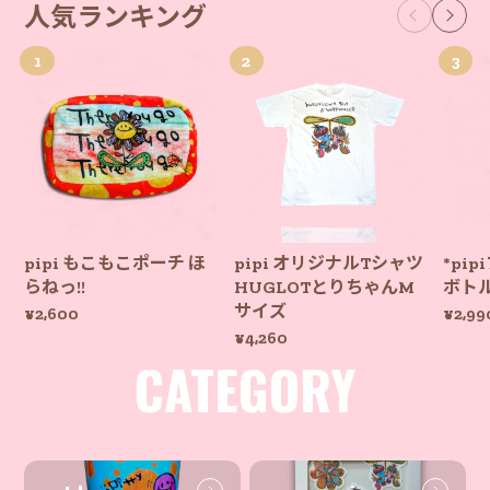
人気ランキング
pipi もこもこポーチ ほ
pipi オリジナルTシャツ
*pi
らねっ!!
HUGLOTとりちゃんM
ボト
サイズ
¥2,600
¥2,99
¥4,260
CATEGORY