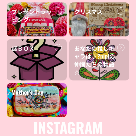
プレゼントラッ
クリスマス
ピング
謎ＢＯＸ
あなたの推しキ
ャラは♪?pipiの
仲間たちの物語
☆
Mother's Day
INSTAGRAM