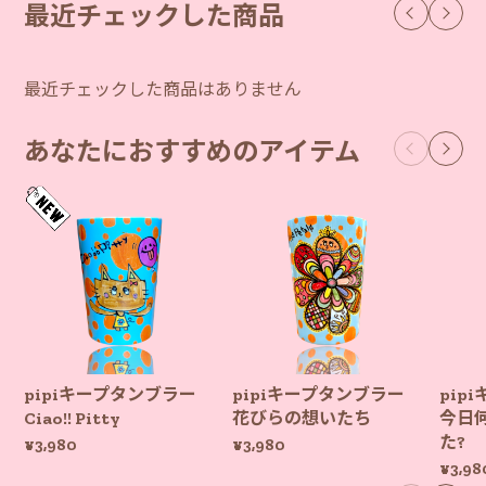
最近チェックした商品
を気に入っていただけたこと、作り手として何
よりの励みになります。 アクリルキーホルダ
ーは、並べるとそれぞれの個性がより際立っ
て、また違った可愛さがあります。 ぜひゆっ
最近チェックした商品はありません
くりご検討くださいね。 またご縁をいただけ
ましたら、とても嬉しいです。 このたびは本
あなたにおすすめのアイテム
当にありがとうございました。
pipiキープタンブラー
pipiキープタンブラー
pip
Ciao!! Pitty
花びらの想いたち
今日
た?
¥3,980
¥3,980
¥3,98