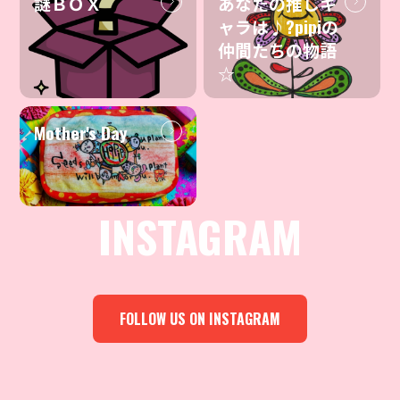
謎ＢＯＸ
あなたの推しキ
ャラは♪?pipiの
仲間たちの物語
☆
Mother's Day
INSTAGRAM
FOLLOW US ON INSTAGRAM