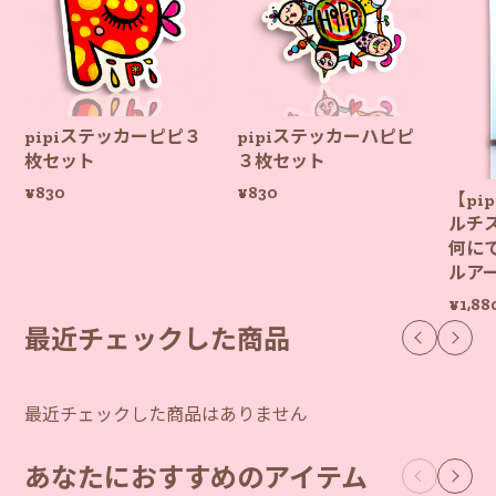
pipiステッカーピピ３
pipiステッカーハピピ
枚セット
３枚セット
¥830
¥830
【pi
ルチ
何に
ルア
¥1,88
最近チェックした商品
最近チェックした商品はありません
あなたにおすすめのアイテム