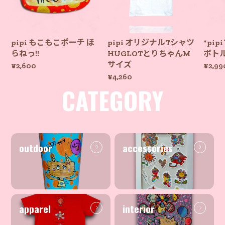
pipi もこもこポーチ ほ
pipi オリジナルTシャツ
*pi
らねっ!!
HUGLOTとりちゃんM
ボト
サイズ
¥2,600
¥2,99
¥4,260
CATEGORY
outdoor
accessories
apparel
interior