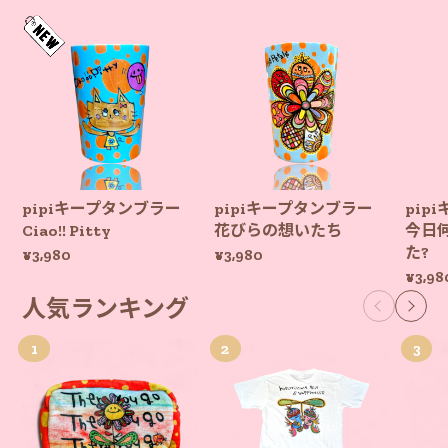
pipiキープタンブラー
pipiキープタンブラー
pip
Ciao!! Pitty
花びらの想いたち
今日
た?
¥3,980
¥3,980
¥3,98
人気ランキング