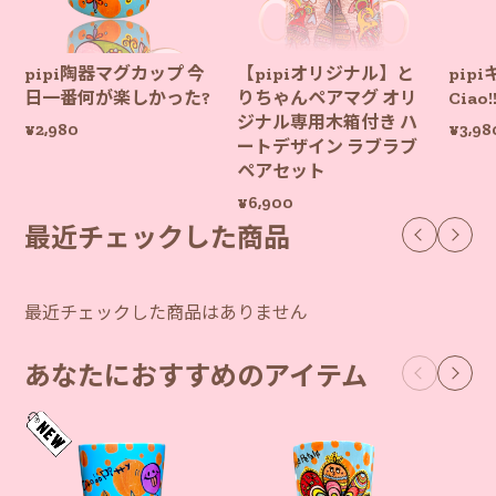
そう言っていただけて胸がじんとしました。
「いつかお店へ絶対に行きます」の言葉、と
ても嬉しかったです。 その日が来るのを楽し
pipi陶器マグカップ 今
【pipiオリジナル】と
pip
みにお待ちしています。 これからもどうぞよ
日一番何が楽しかった?
りちゃんペアマグ オリ
Ciao!
ろしくお願いいたします🌿
ジナル専用木箱付き ハ
¥2,980
¥3,98
ートデザイン ラブラブ
ペアセット
¥6,900
最近チェックした商品
最近チェックした商品はありません
あなたにおすすめのアイテム