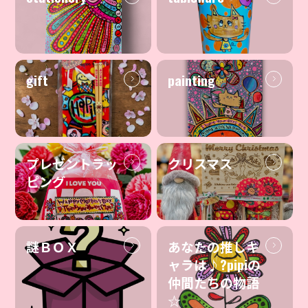
gift
painting
プレゼントラッ
クリスマス
ピング
謎ＢＯＸ
あなたの推しキ
ャラは♪?pipiの
仲間たちの物語
☆