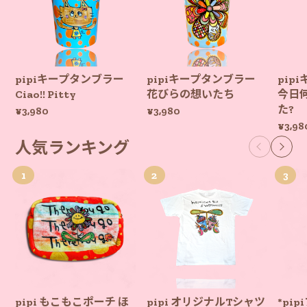
pipiキープタンブラー
pipiキープタンブラー
pip
Ciao!! Pitty
花びらの想いたち
今日
た?
¥3,980
¥3,980
¥3,98
人気ランキング
pipi もこもこポーチ ほ
pipi オリジナルTシャツ
*pi