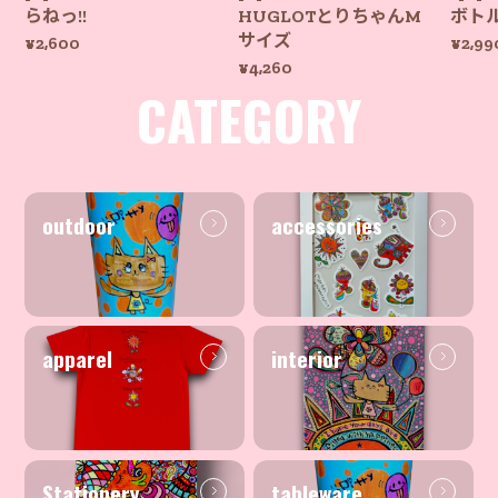
らねっ!!
HUGLOTとりちゃんM
ボト
サイズ
¥2,600
¥2,99
¥4,260
CATEGORY
outdoor
accessories
apparel
interior
Stationery
tableware