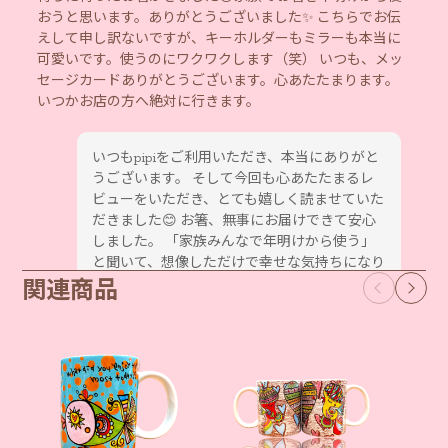
おうと思います。ありがとうございました✨ こちらでお伝
えして申し訳ないですが、キーホルダーもミラーも本当に
可愛いです。使うのにワクワクします（笑） いつも、メッ
セージカードありがとうございます。心あたたまります。
いつかお店の方へ絶対に行きます。
いつもpipiをご利用いただき、本当にありがと
うございます。 そして今回も心あたたまるレ
ビューをいただき、とても嬉しく読ませていた
だきました😊 お箸、無事にお届けできて安心
しました。 「家族みんなで年明けから使う」
と聞いて、想像しただけで幸せな気持ちになり
関連商品
ます。大切な日常の時間にpipiが寄り添えるこ
と、心から光栄です。 さらに、キーホルダー
やミラーまで気に入っていただけて感激してい
ます。 ワクワクしながら使っていただけるな
んて、作り手として本当に幸せです✨ メッセー
ジカードも毎回見てくださりありがとうござ
います。 お客様に少しでもあたたかい気持ち
を届けたいと思いながらお書きしているので、