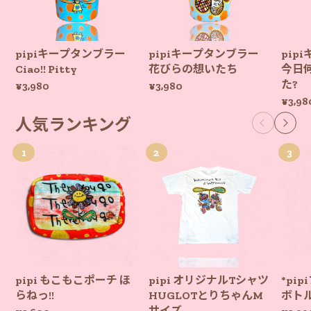
pipiキープタンブラー
pipiキープタンブラー
pip
Ciao!! Pitty
花びらの想いたち
今日
た?
¥3,980
¥3,980
¥3,98
人気ランキング
pipi もこもこポーチ ほ
pipi オリジナルTシャツ
*pi
らねっ!!
HUGLOTとりちゃんM
ボト
サイズ