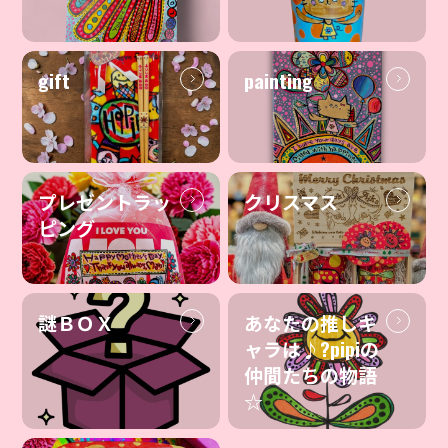
gift
painting
プレゼントラッ
クリスマス
ピング
謎ＢＯＸ
あなたの推しキ
ャラは♪?pipiの
仲間たちの物語
☆