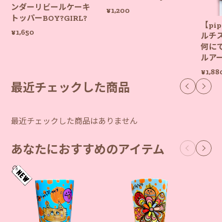
ンダーリビールケーキ
¥1,200
トッパーBOY?GIRL?
【pi
¥1,650
ルチ
何に
ルア
¥1,88
最近チェックした商品
最近チェックした商品はありません
あなたにおすすめのアイテム