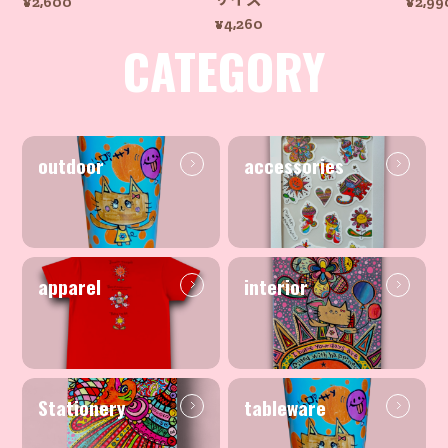
¥2,600
¥2,99
¥4,260
CATEGORY
outdoor
accessories
apparel
interior
Stationery
tableware