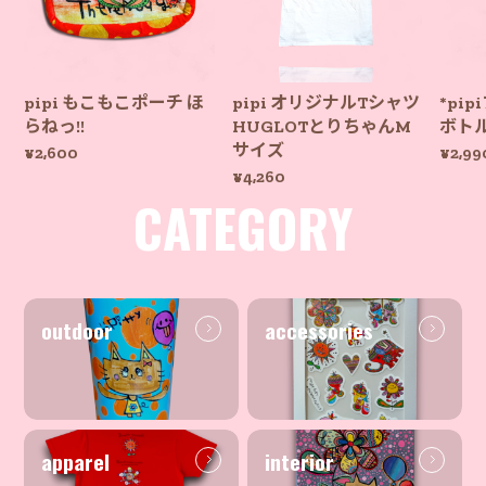
pipi もこもこポーチ ほ
pipi オリジナルTシャツ
*pi
らねっ!!
HUGLOTとりちゃんM
ボト
サイズ
¥2,600
¥2,99
¥4,260
CATEGORY
outdoor
accessories
apparel
interior