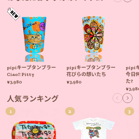
pipiキープタンブラー
pipiキープタンブラー
pip
Ciao!! Pitty
花びらの想いたち
今日
た?
¥3,980
¥3,980
¥3,98
人気ランキング