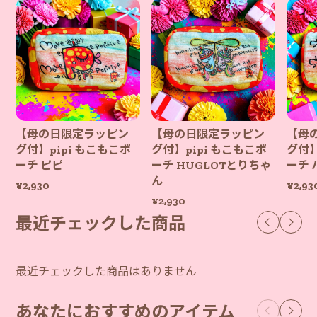
【母の日限定ラッピン
【母の日限定ラッピン
【母
グ付】pipi もこもこポ
グ付】pipi もこもこポ
グ付】
ーチ ピピ
ーチ HUGLOTとりちゃ
ーチ 
ん
¥2,930
¥2,93
¥2,930
最近チェックした商品
最近チェックした商品はありません
あなたにおすすめのアイテム