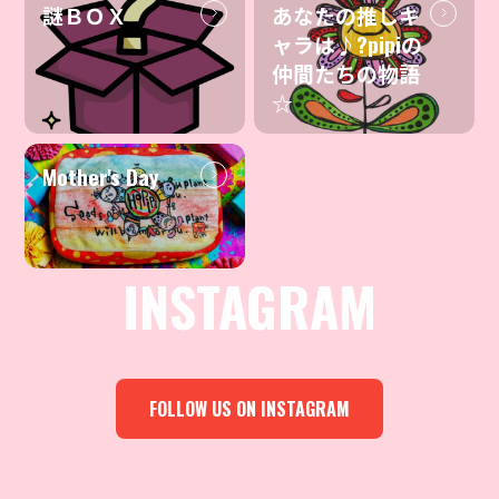
謎ＢＯＸ
あなたの推しキ
ャラは♪?pipiの
仲間たちの物語
☆
Mother's Day
INSTAGRAM
FOLLOW US ON INSTAGRAM